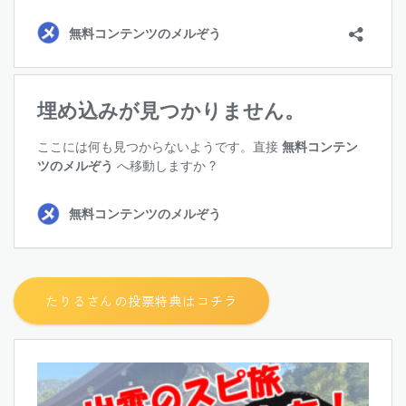
たりるさんの投票特典はコチラ