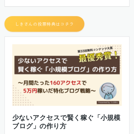
しきさんの投票特典はコチラ