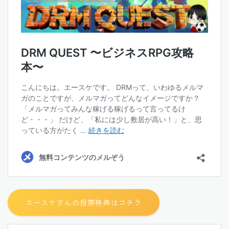
エースケさんの投票特典はコチラ