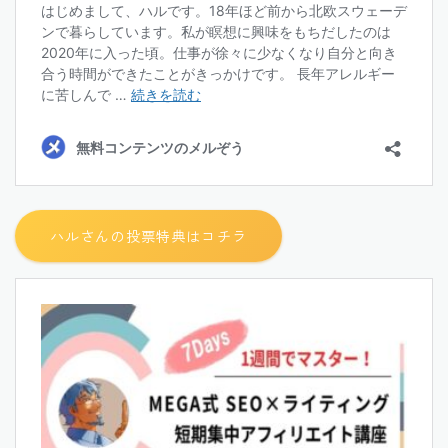
ハルさんの投票特典はコチラ