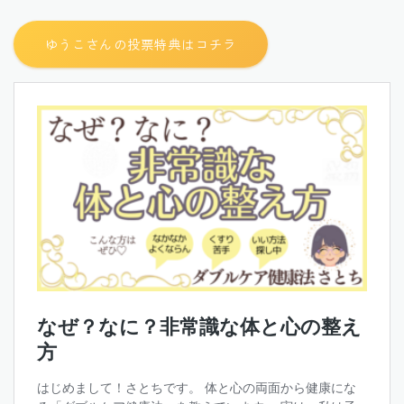
ゆうこさんの投票特典はコチラ