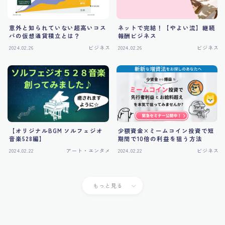
意外と知られていない超高いコス
ネットで完結！【やよい流】継続
パの仮想通貨積立とは？
報酬ビジネス
2024.02.26
ビジネス
2024.02.26
ビジネス
【オリジナルBGM ソルフェジオ
少額資金×ミームコイン投資で短
音楽528編】
期間で10倍の利益を狙う方法
2024.02.22
アート・エンタメ
2024.02.22
ビジネス
もっと見る
Follow Me