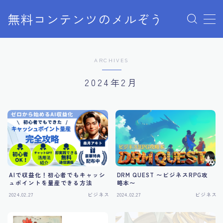
無料コンテンツのメルぞう
MENU
ARCHIVES
メルぞうの使い方
2024年2月
お知らせ
お問い合わせ
AIで収益化！初心者でもキャッシ
DRM QUEST 〜ビジネスRPG攻
ュポイントを量産できる方法
略本〜
2024.02.27
ビジネス
2024.02.27
ビジネス