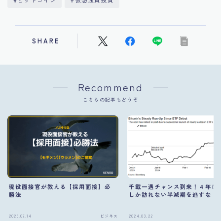
SHARE
Recommend
こちらの記事もどうぞ
現役面接官が教える【採用面接】必
千載一遇チャンス到来！４年に
勝法
しか訪れない半減期を逃すな！
Follow Me
2025.07.14
ビジネス
2024.03.22