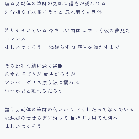
騙る明朝体の筆跡の気配に誰もが誘われる
灯台照らす水際にそっと 流れ着く明朝体
降りそそいでいる やさしい雨は まさしく彼の夢見た
ロマンス
味わいつくそう 一滴残らず 伽藍堂を満たすまで
その鋭利な鱗に燦く黒眼
約物と呼ぼうが 庵点だろうが
アンバーグリス漂う波に攫われ
いつか君と離れるだろう
謳う明朝体の筆跡の匂いから どうしたって滲んでいる
桃源郷のせせらぎに沿って 目指すは果てぬ海へ
味わいつくそう