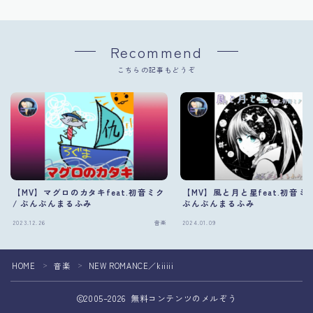
Recommend
こちらの記事もどうぞ
【MV】マグロのカタキfeat.初音ミク
【MV】風と月と星feat.初音ミク
/ ぶんぶんまるふみ
ぶんぶんまるふみ
Follow Me
2023.12.26
音楽
2024.01.09
HOME
音楽
NEW ROMANCE／kiiiii
＞
＞
2005–2026 無料コンテンツのメルぞう