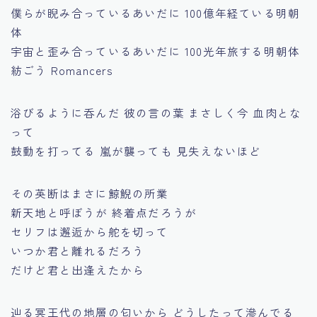
僕らが睨み合っているあいだに 100億年経ている明朝
体
宇宙と歪み合っているあいだに 100光年旅する明朝体
紡ごう Romancers
浴びるように呑んだ 彼の言の葉 まさしく今 血肉とな
って
鼓動を打ってる 嵐が襲っても 見失えないほど
その英断はまさに鯨鯢の所業
新天地と呼ぼうが 終着点だろうが
セリフは邂逅から舵を切って
いつか君と離れるだろう
だけど君と出逢えたから
辿る冥王代の地層の匂いから どうしたって滲んでる