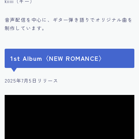
kiiiii（キー）
音声配信を中心に、ギター弾き語りでオリジナル曲を
制作しています。
1st Album〈NEW ROMANCE〉
2025年7月5日リリース