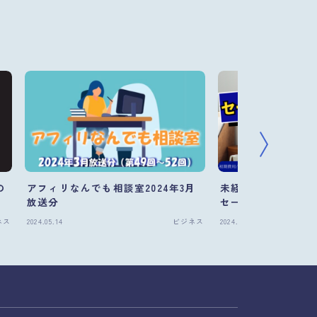
の
アフィリなんでも相談室2024年3月
未経験から売上２０
放送分
セールススキル完全
ネス
2024.05.14
ビジネス
2024.04.05