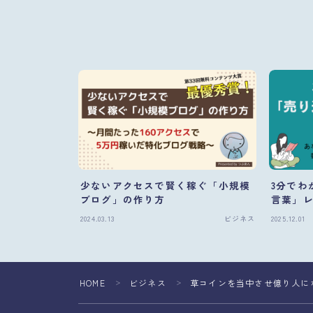
少ないアクセスで賢く稼ぐ「小規模
3分でわ
ブログ」の作り方
言葉」
2024.03.13
ビジネス
2025.12.01
HOME
ビジネス
草コインを当中させ億り人に
＞
＞