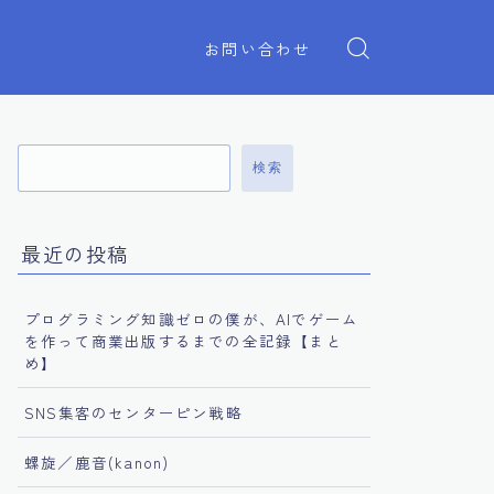
お問い合わせ
検索
最近の投稿
プログラミング知識ゼロの僕が、AIでゲーム
を作って商業出版するまでの全記録【まと
め】
SNS集客のセンターピン戦略
螺旋／鹿音(kanon)