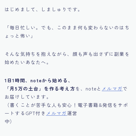
はじめまして、しましゅりです。
「毎日忙しい。でも、このまま何も変わらないのはち
ょっと怖い」
そんな気持ちを抱えながら、顔も声も出さずに副業を
始めたいあなたへ。
1日1時間、noteから始める、
「月5万の土台」を作る考え方
を、noteと
メルマガ
で
お届けしています。
（書くことが苦手な人も安心！電子書籍&発信をサポ
ートするGPT付き
メルマガ
運営
中）