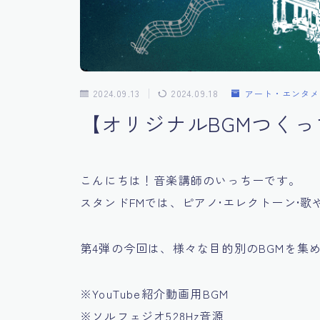
2024.09.13
2024.09.18
アート・エンタメ
【オリジナルBGMつくって
こんにちは！音楽講師のいっちーです。
スタンドFMでは、ピアノ•エレクトーン•
第4弾の今回は、様々な目的別のBGMを集
※YouTube紹介動画用BGM
※ソルフェジオ528Hz音源