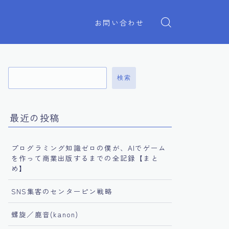
お問い合わせ
検索
最近の投稿
プログラミング知識ゼロの僕が、AIでゲーム
を作って商業出版するまでの全記録【まと
め】
SNS集客のセンターピン戦略
螺旋／鹿音(kanon)