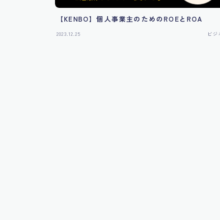
【KENBO】個人事業主のためのROEとROA
2023.12.25
ビジ