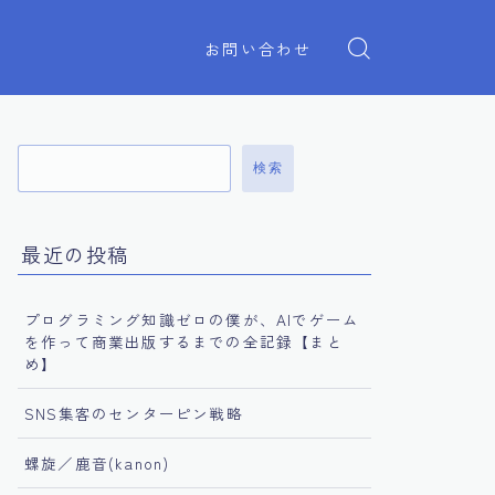
お問い合わせ
検索
最近の投稿
プログラミング知識ゼロの僕が、AIでゲーム
を作って商業出版するまでの全記録【まと
め】
SNS集客のセンターピン戦略
螺旋／鹿音(kanon)