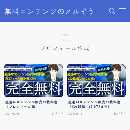
無料コンテンツのメルぞう
MENU
TAG
メルぞうの使い方
プロフィール作成
お知らせ
お問い合わせ
超速AIコンテンツ販売の教科書
超速AIコンテンツ販売の教科書
【プロフィール編】
【X攻略編】(7,972文字)
2024.02.09
ビジネス
2024.01.12
ビジネス