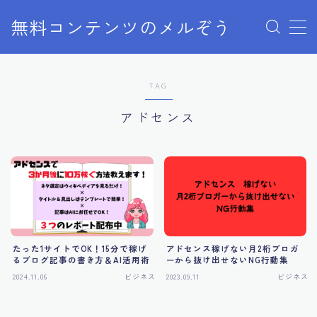
無料コンテンツのメルぞう
MENU
TAG
メルぞうの使い方
アドセンス
お知らせ
お問い合わせ
たった1サイトでOK！15分で稼げ
アドセンス稼げない月2桁ブロガ
るブログ記事の書き方＆AI活用術
ーから抜け出せないNG行動集
2024.11.06
ビジネス
2023.09.11
ビジネス