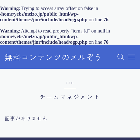
Warning
: Trying to access array offset on false in
/home/yebs/melzo.jp/public_html/wp-
content/themes/jinr/include/head/ogp.php
on line
76
MENU
Warning
: Attempt to read property "term_id" on null in
/home/yebs/melzo.jp/public_html/wp-
content/themes/jinr/include/head/ogp.php
on line
76
メルぞうの使い方
無料コンテンツのメルぞう
お知らせ
お問い合わせ
TAG
チームマネジメント
記事がありません