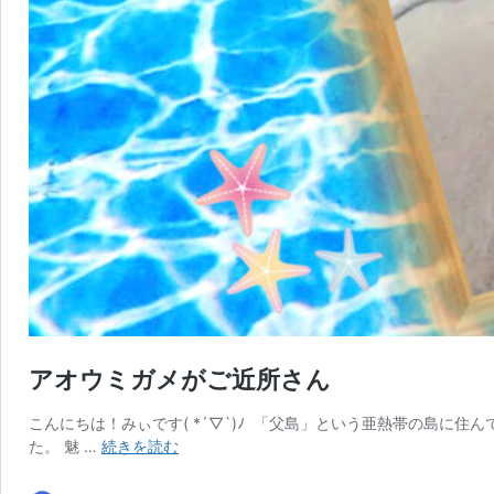
アオウミガメがご近所さん
こんにちは！みぃです( *´▽`)ﾉ 「父島」という亜熱帯の島に住
ア
た。 魅 …
続きを読む
オ
ウ